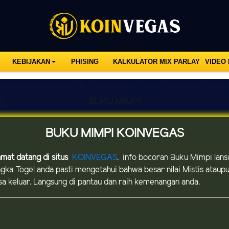
KEBIJAKAN
PHISING
KALKULATOR MIX PARLAY
VIDEO
BUKU MIMPI
BUKU MIMPI KOINVEGAS
amat datang di situs
KOINVEGAS
. info bocoran Buku Mimpi lans
gka Togel anda pasti mengetahui bahwa besar nilai Mistis atau
 keluar. Langsung di pantau dan raih kemenangan anda.