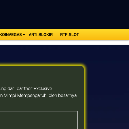
 KOINVEGAS
ANTI-BLOKIR
RTP-SLOT
ung dari partner Exclusive
pun Mimpi Mempengaruhi oleh besarnya